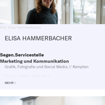
Bild: Eilsa Hammerbacher
ELISA HAMMERBACHER
Segen.Servicestelle
Marketing und Kommunikation
Grafik, Fotografie und Social Media // Kempten
Telefon: 0172 - 16 94 48 7
E-Mail:
elisa.hammerbacher@elkb.de
MEHR
oder
marketing.segen@elkb.de