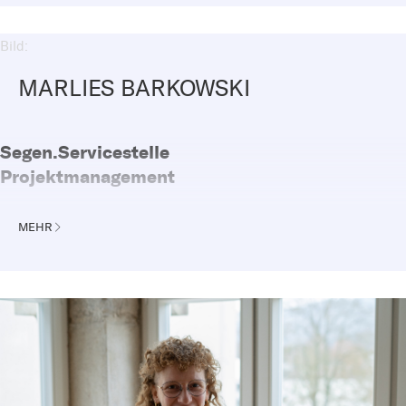
Bild:
MARLIES BARKOWSKI
Segen.Servicestelle
Projektmanagement
Telefon: 0162 - 83 10 75 2
MEHR
E-Mail:
marlies.barkowski@elkb.de